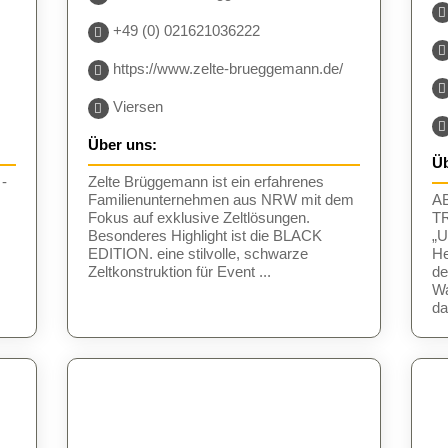
+49 (0) 021621036222
https://www.zelte-brueggemann.de/
Viersen
Über uns:
Üb
-
Zelte Brüggemann ist ein erfahrenes
Familienunternehmen aus NRW mit dem
A
Fokus auf exklusive Zeltlösungen.
T
Besonderes Highlight ist die BLACK
„U
EDITION. eine stilvolle, schwarze
He
Zeltkonstruktion für Event ...
de
Wa
da