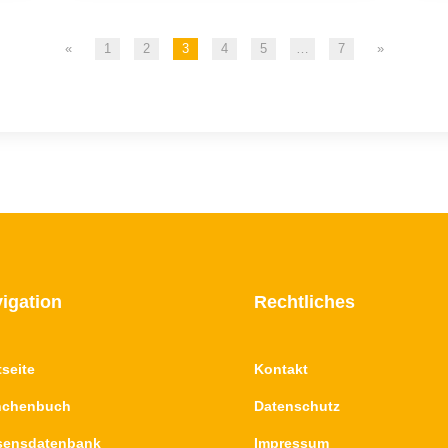
«
1
2
3
4
5
…
7
»
igation
Rechtliches
tseite
Kontakt
nchenbuch
Datenschutz
sensdatenbank
Impressum