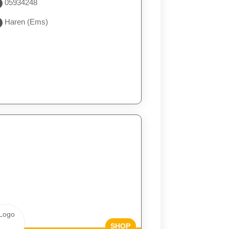
05934248
Haren (Ems)
SHOP