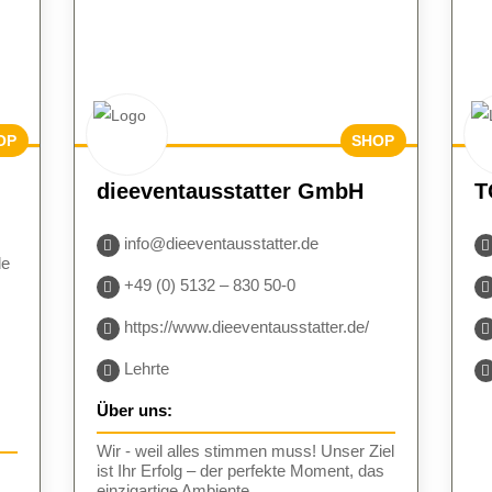
OP
SHOP
UCH
BESUCH
dieeventausstatter GmbH
T
N
EN
info@dieeventausstatter.de
de
+49 (0) 5132 – 830 50-0
https://www.dieeventausstatter.de/
Lehrte
Über uns:
Wir - weil alles stimmen muss! Unser Ziel
ist Ihr Erfolg – der perfekte Moment, das
,
einzigartige Ambiente.