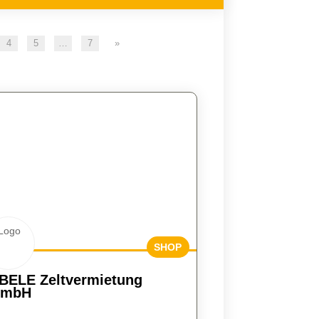
4
5
…
7
»
SHOP
BESUCH
BELE Zeltvermietung
EN
mbH