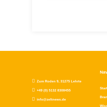
Nav

Zum Roden 9, 31275 Lehrte
Star

+49 (0) 5132 8308455
Bra

info@zeltnews.de
Wis