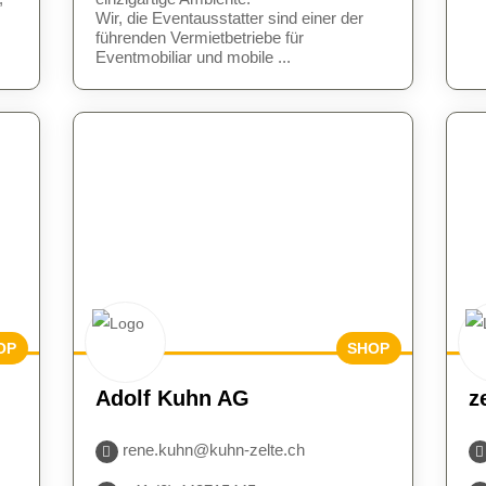
Wir, die Eventausstatter sind einer der
führenden Vermietbetriebe für
Eventmobiliar und mobile ...
OP
SHOP
UCH
BESUCH
Adolf Kuhn AG
z
N
EN
rene.kuhn@kuhn-zelte.ch