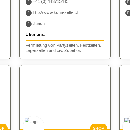
+41 (0) 443715445
http://www.kuhn-zelte.ch
Zürich
Über uns:
Vermietung von Partyzelten, Festzelten,
Lagerzelten und div. Zubehör.
OP
SHOP