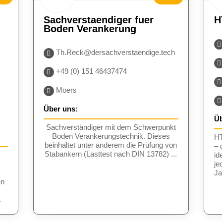
UCH
BESUCH
Sachverstaendiger fuer
H
N
EN
Boden Verankerung
Th.Reck@dersachverstaendige.tech
+49 (0) 151 46437474
Moers
Über uns:
Üb
Sachverständiger mit dem Schwerpunkt
Boden Verankerungstechnik. Dieses
HT
beinhaltet unter anderem die Prüfung von
– 
Stabankern (Lasttest nach DIN 13782) ...
id
je
Ja
en
.