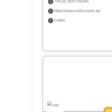
+49 (0) 39207955391
https://www.mekka-tents.de/
Colbitz
SH