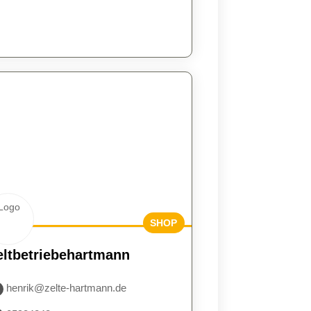
SHOP
BESUCH
eltbetriebehartmann
EN
henrik@zelte-hartmann.de