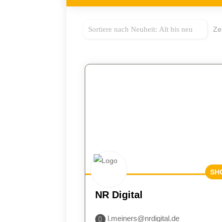
Ze
SH
BES
NR Digital
E
l.meiners@nrdigital.de