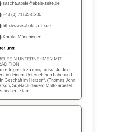
sascha.abele@abele-zelte.de
+49 (0) 7119931200
http://www.abele-zelte.de
Korntal-Münchingen
er uns:
BELEEIN UNTERNEHMEN MIT
RADITION
m erfolgreich zu sein, musst du dein
rz in deinem Unternehmen habenund
in Geschäft im Herzen“. (Thomas John
tson, Sr.)Nach diesem Motto arbeitet
s bis heute fami ...