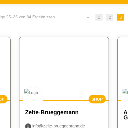
ige 25–36 von 84 Ergebnissen
«
1
2
3
OP
SHOP
UCH
BESUCH
Zelte-Brueggemann
A
N
EN
G
info@zelte-brueggemann.de