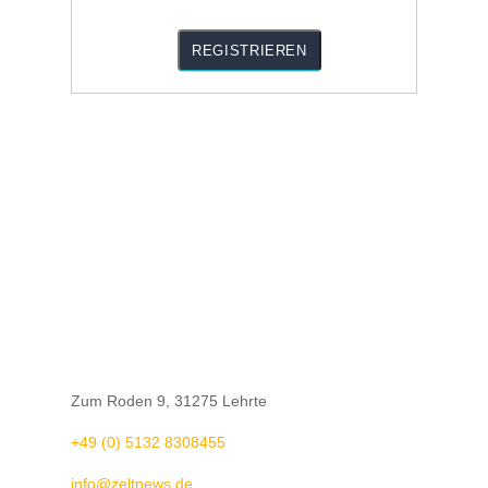

Zum Roden 9, 31275 Lehrte

+49 (0) 5132 8308455

info@zeltnews.de