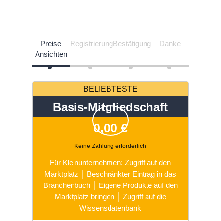
Preise
Registrierung
Bestätigung
Danke
Ansichten
BELIEBTESTE
Basis-Mitgliedschaft
0,00
€
Keine Zahlung erforderlich
Für Kleinunternehmen: Zugriff auf den
Marktplatz │ Beschränkter Eintrag in das
Branchenbuch │ Eigene Produkte auf den
Marktplatz bringen │ Zugriff auf die
Wissensdatenbank