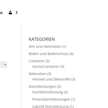
A
ns
c
c
o
u
n
t
KATEGORIEN
Alm und Holzhütten
(1)
Böden und Bodenschutz
(6)
Container
(3)
Sanitärcontainer
(3)
Dekoration
(3)
Himmel und Dekostoffe
(3)
Dienstleistungen
(3)
Fachdienstleistung
(2)
Finanzdienstleistungen
(1)
Logistik Dienstleistung
(1)