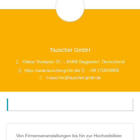
Tauscher GmbH
Oderer Stadtplatz 37, -, 94469 Deggendorf, Deutschland
https://www.tauscher-gmbh.de/
+49 1718249955
l.tauscher@tauscher-gmbh.de
ÜBER
Von Firmenveranstaltungen bis hin zur Hochzeitsfeier