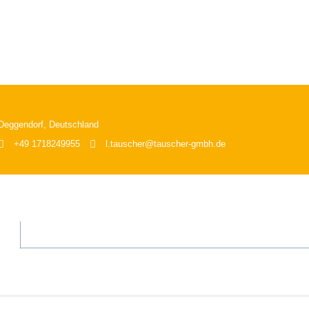
 Deggendorf, Deutschland
+49 1718249955
l.tauscher@tauscher-gmbh.de
ER