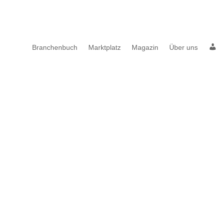
A
Branchenbuch
Marktplatz
Magazin
Über uns
c
c
o
u
n
t