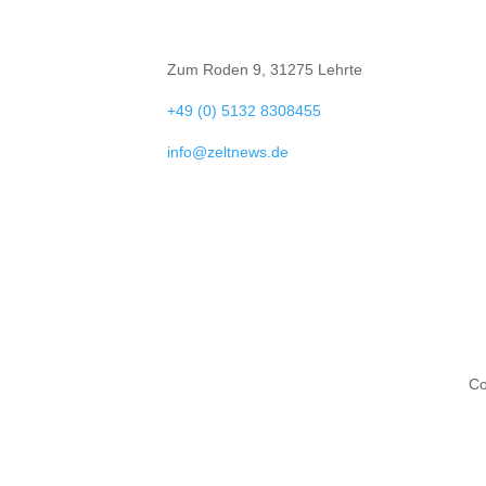

Zum Roden 9, 31275 Lehrte

+49 (0) 5132 8308455

info@zeltnews.de
Co