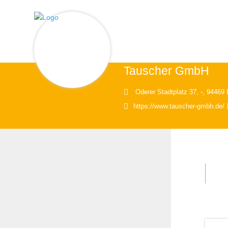
Tauscher GmbH
Oderer Stadtplatz 37, -, 94469
https://www.tauscher-gmbh.de/
ÜB